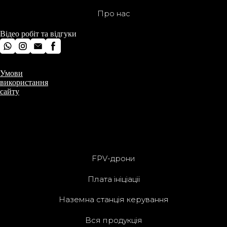
Про нас
Відео робіт та відгуки
Умови
використання
All rights Reserved
сайту
Українська компанія, яка спеціалізується на розробці та
серійному виробництві FPV-дронів та плат ініціацій.
FPV-дрони
Плата ініціації
Наземна станція керування
Вся продукція