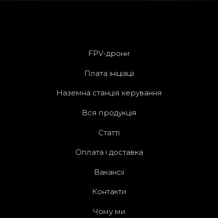
Українська компанія, яка спеціалізується на розробці та
серійному виробництві FPV-дронів та плат ініціацій.
FPV-дрони
Плата ініціації
Наземна станція керування
Вся продукція
Статті
Оплата і доставка
Вакансії
Контакти
Чому ми