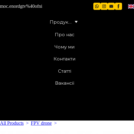
moc.enordgtv%40ofni
Продукція
Про нас
Чому ми
Написат
и
Контакти
Статті
Вакансії
All Products
FPV drone
15" carbon FPV drone with battery and
VTG Spark initiation board