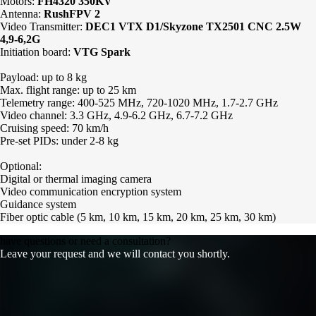
Motors:
FH4320 350KV
Antenna:
RushFPV 2
Video Transmitter:
DEC1 VTX D1/Skyzone TX2501 CNC 2.5W
4,9-6,2G
Initiation board:
VTG Spark
Payload: up to 8 kg
Max. flight range: up to 25 km
Telemetry range: 400-525 MHz, 720-1020 MHz, 1.7-2.7 GHz
Video channel: 3.3 GHz, 4.9-6.2 GHz, 6.7-7.2 GHz
Cruising speed: 70 km/h
Pre-set PIDs: under 2-8 kg
Optional:
Digital or thermal imaging camera
Video communication encryption system
Guidance system
Fiber optic cable (5 km, 10 km, 15 km, 20 km, 25 km, 30 km)
have questions or need a consultation?
Leave your request and we will contact you shortly.
SEND